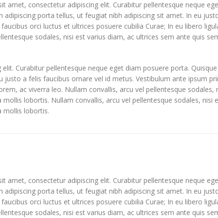
t amet, consectetur adipiscing elit. Curabitur pellentesque neque eg
in adipiscing porta tellus, ut feugiat nibh adipiscing sit amet. In eu jus
faucibus orci luctus et ultrices posuere cubilia Curae; In eu libero lig
ellentesque sodales, nisi est varius diam, ac ultrices sem ante quis sem
 elit. Curabitur pellentesque neque eget diam posuere porta. Quisque
 eu justo a felis faucibus ornare vel id metus. Vestibulum ante ipsum pri
lorem, ac viverra leo. Nullam convallis, arcu vel pellentesque sodales, 
la mollis lobortis. Nullam convallis, arcu vel pellentesque sodales, nisi
 mollis lobortis.
t amet, consectetur adipiscing elit. Curabitur pellentesque neque eg
in adipiscing porta tellus, ut feugiat nibh adipiscing sit amet. In eu jus
faucibus orci luctus et ultrices posuere cubilia Curae; In eu libero lig
ellentesque sodales, nisi est varius diam, ac ultrices sem ante quis sem