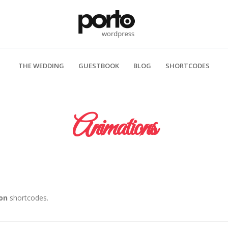
THE WEDDING
GUESTBOOK
BLOG
SHORTCODES
Animations
ion
shortcodes.