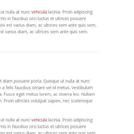
 ut nulla at nunc
vehicula
lacinia. Proin adipiscing
mis in faucibus orci luctus et ultrices posuere
nisi est varius diam, ac ultrices sem ante quis sem.
 est varius diam, ac ultrices sem ante quis sem.
et diam posuere porta. Quisque ut nulla at nunc
to a felis faucibus ornare vel id metus. Vestibulum
ula. Fusce eget metus lorem, ac viverra leo. Nullam
. Proin ultricies volutpat sapien, nec scelerisque
 ut nulla at nunc
vehicula
lacinia. Proin adipiscing
mis in faucibus orci luctus et ultrices posuere
nisi est varius diam, ac ultrices sem ante quis sem.