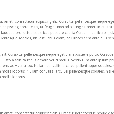
t amet, consectetur adipiscing elit. Curabitur pellentesque neque eg
in adipiscing porta tellus, ut feugiat nibh adipiscing sit amet. In eu jus
faucibus orci luctus et ultrices posuere cubilia Curae; In eu libero lig
ellentesque sodales, nisi est varius diam, ac ultrices sem ante quis sem
 elit. Curabitur pellentesque neque eget diam posuere porta. Quisque
 eu justo a felis faucibus ornare vel id metus. Vestibulum ante ipsum pri
lorem, ac viverra leo. Nullam convallis, arcu vel pellentesque sodales, 
la mollis lobortis. Nullam convallis, arcu vel pellentesque sodales, nisi
 mollis lobortis.
t amet, consectetur adipiscing elit. Curabitur pellentesque neque eg