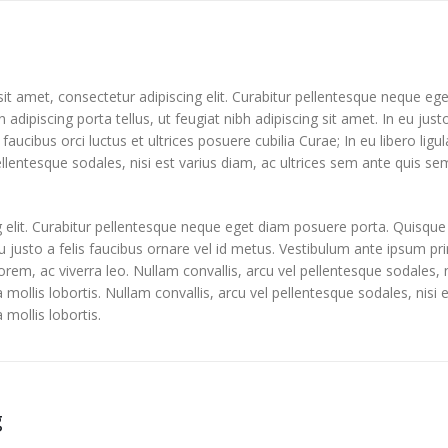
t amet, consectetur adipiscing elit. Curabitur pellentesque neque eg
in adipiscing porta tellus, ut feugiat nibh adipiscing sit amet. In eu jus
faucibus orci luctus et ultrices posuere cubilia Curae; In eu libero lig
ellentesque sodales, nisi est varius diam, ac ultrices sem ante quis sem
 elit. Curabitur pellentesque neque eget diam posuere porta. Quisque
 eu justo a felis faucibus ornare vel id metus. Vestibulum ante ipsum pri
lorem, ac viverra leo. Nullam convallis, arcu vel pellentesque sodales, 
la mollis lobortis. Nullam convallis, arcu vel pellentesque sodales, nisi
 mollis lobortis.
g