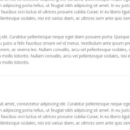
in adipiscing porta tellus, ut feugiat nibh adipiscing sit amet. In eu jus
faucibus orci luctus et ultrices posuere cubilia Curae; In eu libero lig
ellentesque sodales, nisi est varius diam, ac ultrices sem ante quis sem
 elit. Curabitur pellentesque neque eget diam posuere porta. Quisque
 eu justo a felis faucibus ornare vel id metus. Vestibulum ante ipsum pri
lorem, ac viverra leo. Nullam convallis, arcu vel pellentesque sodales, 
la mollis lobortis. Nullam convallis, arcu vel pellentesque sodales, nisi
 mollis lobortis.
t amet, consectetur adipiscing elit. Curabitur pellentesque neque eg
in adipiscing porta tellus, ut feugiat nibh adipiscing sit amet. In eu jus
faucibus orci luctus et ultrices posuere cubilia Curae; In eu libero lig
ellentesque sodales, nisi est varius diam, ac ultrices sem ante quis sem