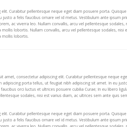
 elit. Curabitur pellentesque neque eget diam posuere porta. Quisque
 eu justo a felis faucibus ornare vel id metus. Vestibulum ante ipsum pri
lorem, ac viverra leo. Nullam convallis, arcu vel pellentesque sodales, 
la mollis lobortis. Nullam convallis, arcu vel pellentesque sodales, nisi
 mollis lobortis.
t amet, consectetur adipiscing elit. Curabitur pellentesque neque eg
in adipiscing porta tellus, ut feugiat nibh adipiscing sit amet. In eu jus
faucibus orci luctus et ultrices posuere cubilia Curae; In eu libero lig
ellentesque sodales, nisi est varius diam, ac ultrices sem ante quis sem
 elit. Curabitur pellentesque neque eget diam posuere porta. Quisque
 eu justo a felis faucibus ornare vel id metus. Vestibulum ante ipsum pri
lorem, ac viverra leo. Nullam convallis, arcu vel pellentesque sodales, 