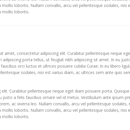
la mollis lobortis. Nullam convallis, arcu vel pellentesque sodales, nisi
 mollis lobortis.
t amet, consectetur adipiscing elit. Curabitur pellentesque neque eg
in adipiscing porta tellus, ut feugiat nibh adipiscing sit amet. In eu jus
faucibus orci luctus et ultrices posuere cubilia Curae; In eu libero lig
ellentesque sodales, nisi est varius diam, ac ultrices sem ante quis sem
 elit. Curabitur pellentesque neque eget diam posuere porta. Quisque
 eu justo a felis faucibus ornare vel id metus. Vestibulum ante ipsum pri
lorem, ac viverra leo. Nullam convallis, arcu vel pellentesque sodales, 
la mollis lobortis. Nullam convallis, arcu vel pellentesque sodales, nisi
 mollis lobortis.