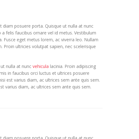
et diam posuere porta. Quisque ut nulla at nunc
to a felis faucibus ornare vel id metus. Vestibulum
ula. Fusce eget metus lorem, ac viverra leo. Nullam
. Proin ultricies volutpat sapien, nec scelerisque
 ut nulla at nunc
vehicula
lacinia. Proin adipiscing
mis in faucibus orci luctus et ultrices posuere
nisi est varius diam, ac ultrices sem ante quis sem.
 est varius diam, ac ultrices sem ante quis sem.
et diam posuere porta. Quisque ut nulla at nunc