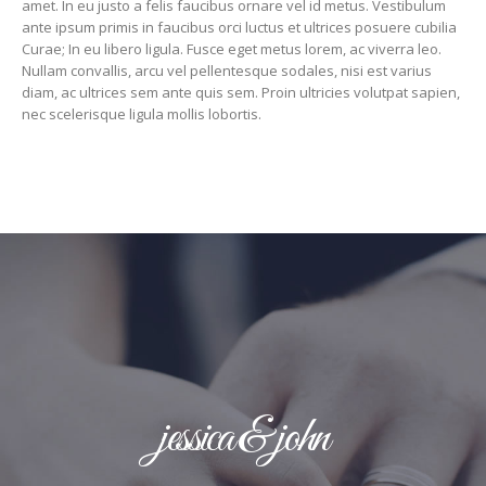
amet. In eu justo a felis faucibus ornare vel id metus. Vestibulum
ante ipsum primis in faucibus orci luctus et ultrices posuere cubilia
Curae; In eu libero ligula. Fusce eget metus lorem, ac viverra leo.
Nullam convallis, arcu vel pellentesque sodales, nisi est varius
diam, ac ultrices sem ante quis sem. Proin ultricies volutpat sapien,
nec scelerisque ligula mollis lobortis.
jessica & john