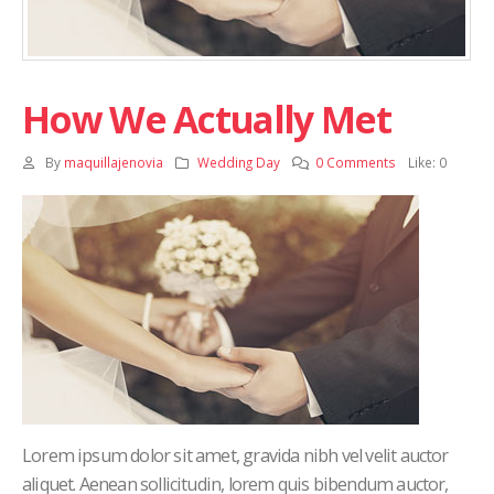
How We Actually Met
By
maquillajenovia
Wedding Day
0 Comments
Like:
0
Lorem ipsum dolor sit amet, gravida nibh vel velit auctor
aliquet. Aenean sollicitudin, lorem quis bibendum auctor,